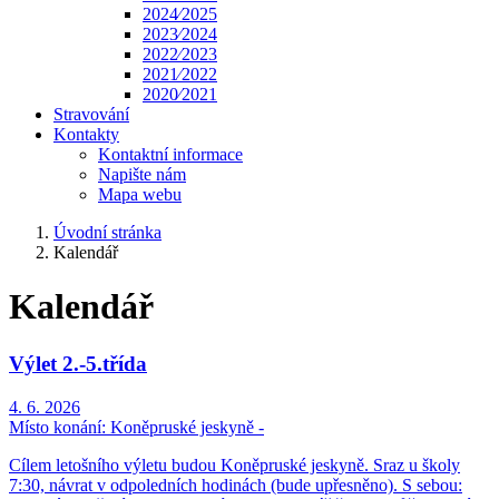
2024⁄2025
2023⁄2024
2022⁄2023
2021⁄2022
2020⁄2021
Stravování
Kontakty
Kontaktní informace
Napište nám
Mapa webu
Úvodní stránka
Kalendář
Kalendář
Výlet 2.-5.třída
4. 6. 2026
Místo konání:
Koněpruské jeskyně -
Cílem letošního výletu budou Koněpruské jeskyně. Sraz u školy
7:30, návrat v odpoledních hodinách (bude upřesněno). S sebou: