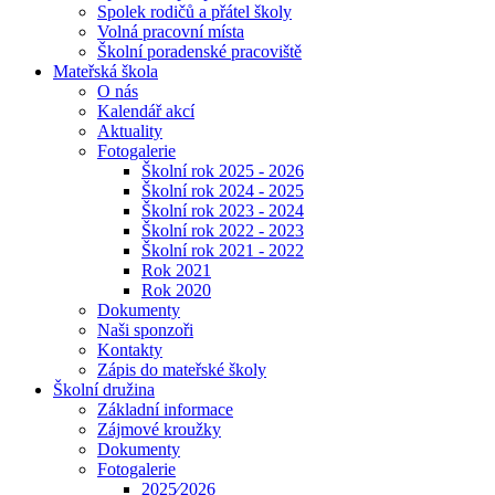
Spolek rodičů a přátel školy
Volná pracovní místa
Školní poradenské pracoviště
Mateřská škola
O nás
Kalendář akcí
Aktuality
Fotogalerie
Školní rok 2025 - 2026
Školní rok 2024 - 2025
Školní rok 2023 - 2024
Školní rok 2022 - 2023
Školní rok 2021 - 2022
Rok 2021
Rok 2020
Dokumenty
Naši sponzoři
Kontakty
Zápis do mateřské školy
Školní družina
Základní informace
Zájmové kroužky
Dokumenty
Fotogalerie
2025⁄2026