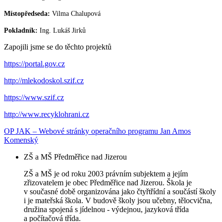
Místopředseda:
Vilma Chalupová
Pokladník:
Ing. Lukáš Jirků
Zapojili jsme se do těchto projektů
https://portal.gov.cz
http://mlekodoskol.szif.cz
https://www.szif.cz
http://www.recyklohrani.cz
OP JAK – Webové stránky operačního programu Jan Amos
Komenský
ZŠ a MŠ Předměřice nad Jizerou
ZŠ a MŠ je od roku 2003 právním subjektem a jejím
zřizovatelem je obec Předměřice nad Jizerou. Škola je
v současné době organizována jako čtyřtřídní a součástí školy
i je mateřská škola. V budově školy jsou učebny, tělocvična,
družina spojená s jídelnou - výdejnou, jazyková třída
a počítačová třída.