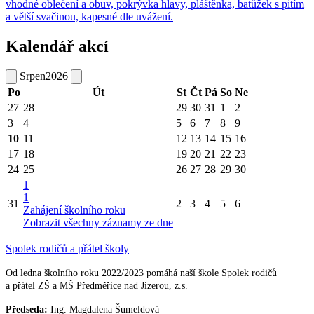
vhodné oblečení a obuv, pokrývka hlavy, pláštěnka, batůžek s pitím
a větší svačinou, kapesné dle uvážení.
Kalendář akcí
Srpen
2026
Po
Út
St
Čt
Pá
So
Ne
27
28
29
30
31
1
2
3
4
5
6
7
8
9
10
11
12
13
14
15
16
17
18
19
20
21
22
23
24
25
26
27
28
29
30
1
1
31
2
3
4
5
6
Zahájení školního roku
Zobrazit všechny záznamy ze dne
Spolek rodičů a přátel školy
Od ledna školního roku 2022/2023 pomáhá naší škole Spolek rodičů
a přátel ZŠ a MŠ Předměřice nad Jizerou, z.s.
Předseda:
Ing. Magdalena Šumeldová