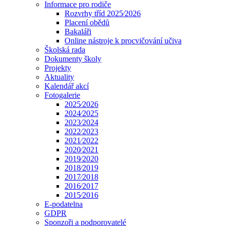
Informace pro rodiče
Rozvrhy tříd 2025⁄2026
Placení obědů
Bakaláři
Online nástroje k procvičování učiva
Školská rada
Dokumenty školy
Projekty
Aktuality
Kalendář akcí
Fotogalerie
2025⁄2026
2024⁄2025
2023⁄2024
2022⁄2023
2021⁄2022
2020⁄2021
2019⁄2020
2018⁄2019
2017⁄2018
2016⁄2017
2015⁄2016
E-podatelna
GDPR
Sponzoři a podporovatelé