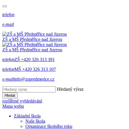
telefon
e-mail
ZŠ a MŠ Předměřice
nad
Jizerou
ZŠ a MŠ Předměřice
nad
Jizerou
telefon
ZŠ +420 326 313 391
telefon
MŠ +420 326 313 107
e-mail
info@zspredmerice.cz
Hledaný výraz
Hledat
rozšířené vyhledávání
Mapa webu
Základní škola
Naše škola
Organizace školního roku