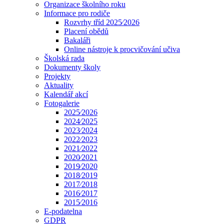
Organizace školního roku
Informace pro rodiče
Rozvrhy tříd 2025⁄2026
Placení obědů
Bakaláři
Online nástroje k procvičování učiva
Školská rada
Dokumenty školy
Projekty
Aktuality
Kalendář akcí
Fotogalerie
2025⁄2026
2024⁄2025
2023⁄2024
2022⁄2023
2021⁄2022
2020⁄2021
2019⁄2020
2018⁄2019
2017⁄2018
2016⁄2017
2015⁄2016
E-podatelna
GDPR