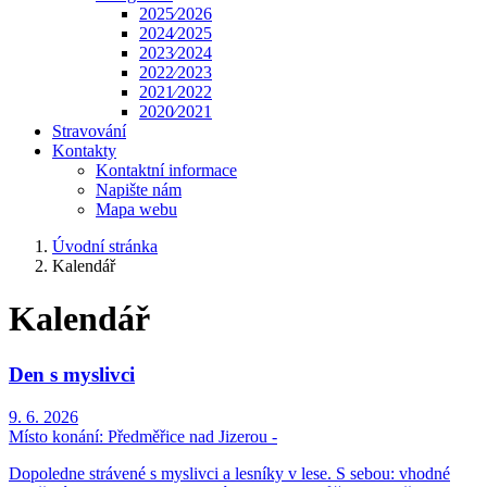
2025⁄2026
2024⁄2025
2023⁄2024
2022⁄2023
2021⁄2022
2020⁄2021
Stravování
Kontakty
Kontaktní informace
Napište nám
Mapa webu
Úvodní stránka
Kalendář
Kalendář
Den s myslivci
9. 6. 2026
Místo konání:
Předměřice nad Jizerou -
Dopoledne strávené s myslivci a lesníky v lese. S sebou: vhodné