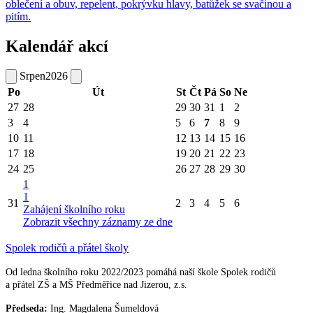
oblečení a obuv, repelent, pokrývku hlavy, batůžek se svačinou a
pitím.
Kalendář akcí
Srpen
2026
Po
Út
St
Čt
Pá
So
Ne
27
28
29
30
31
1
2
3
4
5
6
7
8
9
10
11
12
13
14
15
16
17
18
19
20
21
22
23
24
25
26
27
28
29
30
1
1
31
2
3
4
5
6
Zahájení školního roku
Zobrazit všechny záznamy ze dne
Spolek rodičů a přátel školy
Od ledna školního roku 2022/2023 pomáhá naší škole Spolek rodičů
a přátel ZŠ a MŠ Předměřice nad Jizerou, z.s.
Předseda:
Ing. Magdalena Šumeldová