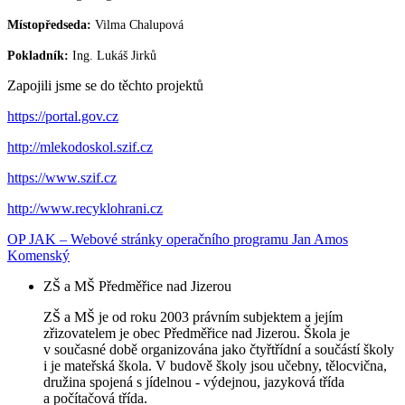
Místopředseda:
Vilma Chalupová
Pokladník:
Ing. Lukáš Jirků
Zapojili jsme se do těchto projektů
https://portal.gov.cz
http://mlekodoskol.szif.cz
https://www.szif.cz
http://www.recyklohrani.cz
OP JAK – Webové stránky operačního programu Jan Amos
Komenský
ZŠ a MŠ Předměřice nad Jizerou
ZŠ a MŠ je od roku 2003 právním subjektem a jejím
zřizovatelem je obec Předměřice nad Jizerou. Škola je
v současné době organizována jako čtyřtřídní a součástí školy
i je mateřská škola. V budově školy jsou učebny, tělocvična,
družina spojená s jídelnou - výdejnou, jazyková třída
a počítačová třída.