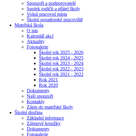
Sponzoři a podporovatelé
Spolek rodičů a přátel školy
Volná pracovní místa
Školní poradenské pracoviště
Mateřská škola
O nás
Kalendář akcí
Aktuality
Fotogalerie
Školní rok 2025 - 2026
Školní rok 2024 - 2025
Školní rok 2023 - 2024
Školní rok 2022 - 2023
Školní rok 2021 - 2022
Rok 2021
Rok 2020
Dokumenty
Naši sponzoři
Kontakty
Zápis do mateřské školy
Školní družina
Základní informace
Zájmové kroužky
Dokumenty
Fotogalerie