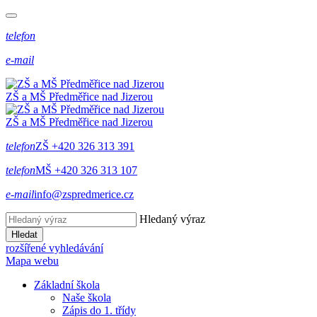
telefon
e-mail
ZŠ a MŠ Předměřice
nad
Jizerou
ZŠ a MŠ Předměřice
nad
Jizerou
telefon
ZŠ +420 326 313 391
telefon
MŠ +420 326 313 107
e-mail
info@zspredmerice.cz
Hledaný výraz
Hledat
rozšířené vyhledávání
Mapa webu
Základní škola
Naše škola
Zápis do 1. třídy