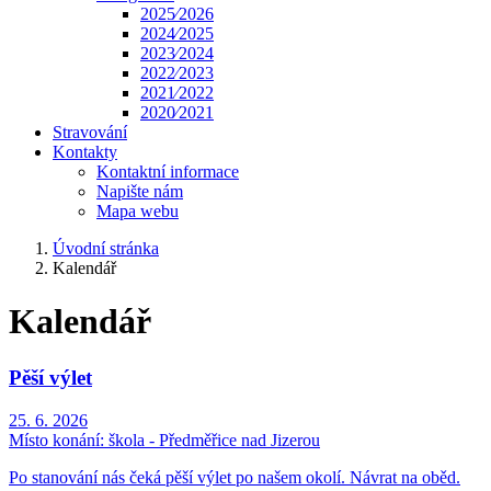
2025⁄2026
2024⁄2025
2023⁄2024
2022⁄2023
2021⁄2022
2020⁄2021
Stravování
Kontakty
Kontaktní informace
Napište nám
Mapa webu
Úvodní stránka
Kalendář
Kalendář
Pěší výlet
25. 6. 2026
Místo konání:
škola - Předměřice nad Jizerou
Po stanování nás čeká pěší výlet po našem okolí. Návrat na oběd.