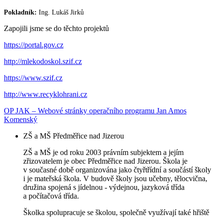
Pokladník:
Ing. Lukáš Jirků
Zapojili jsme se do těchto projektů
https://portal.gov.cz
http://mlekodoskol.szif.cz
https://www.szif.cz
http://www.recyklohrani.cz
OP JAK – Webové stránky operačního programu Jan Amos
Komenský
ZŠ a MŠ Předměřice nad Jizerou
ZŠ a MŠ je od roku 2003 právním subjektem a jejím
zřizovatelem je obec Předměřice nad Jizerou. Škola je
v současné době organizována jako čtyřtřídní a součástí školy
i je mateřská škola. V budově školy jsou učebny, tělocvična,
družina spojená s jídelnou - výdejnou, jazyková třída
a počítačová třída.
Školka spolupracuje se školou, společně využívají také hřiště