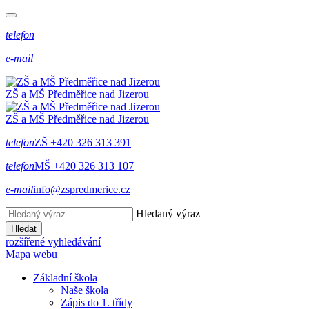
telefon
e-mail
ZŠ a MŠ Předměřice
nad
Jizerou
ZŠ a MŠ Předměřice
nad
Jizerou
telefon
ZŠ +420 326 313 391
telefon
MŠ +420 326 313 107
e-mail
info@zspredmerice.cz
Hledaný výraz
Hledat
rozšířené vyhledávání
Mapa webu
Základní škola
Naše škola
Zápis do 1. třídy