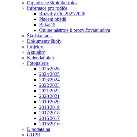
Organizace školního roku
Informace pro rodiče
Rozvrhy tříd 2025⁄2026
Placení obědů
Bakaláři
Online nástroje k procvičování učiva
Školská rada
Dokumenty školy
Projekty
Aktuality
Kalendář akcí
Fotogalerie
2025⁄2026
2024⁄2025
2023⁄2024
2022⁄2023
2021⁄2022
2020⁄2021
2019⁄2020
2018⁄2019
2017⁄2018
2016⁄2017
2015⁄2016
E-podatelna
GDPR