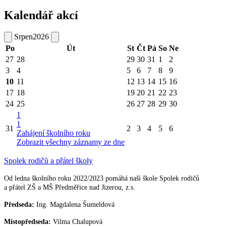
Kalendář akcí
Srpen
2026
Po
Út
St
Čt
Pá
So
Ne
27
28
29
30
31
1
2
3
4
5
6
7
8
9
10
11
12
13
14
15
16
17
18
19
20
21
22
23
24
25
26
27
28
29
30
1
1
31
2
3
4
5
6
Zahájení školního roku
Zobrazit všechny záznamy ze dne
Spolek rodičů a přátel školy
Od ledna školního roku 2022/2023 pomáhá naší škole Spolek rodičů
a přátel ZŠ a MŠ Předměřice nad Jizerou, z.s.
Předseda:
Ing. Magdalena Šumeldová
Místopředseda:
Vilma Chalupová