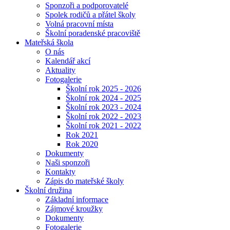
Sponzoři a podporovatelé
Spolek rodičů a přátel školy
Volná pracovní místa
Školní poradenské pracoviště
Mateřská škola
O nás
Kalendář akcí
Aktuality
Fotogalerie
Školní rok 2025 - 2026
Školní rok 2024 - 2025
Školní rok 2023 - 2024
Školní rok 2022 - 2023
Školní rok 2021 - 2022
Rok 2021
Rok 2020
Dokumenty
Naši sponzoři
Kontakty
Zápis do mateřské školy
Školní družina
Základní informace
Zájmové kroužky
Dokumenty
Fotogalerie