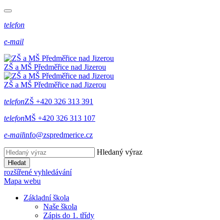
telefon
e-mail
ZŠ a MŠ Předměřice
nad
Jizerou
ZŠ a MŠ Předměřice
nad
Jizerou
telefon
ZŠ +420 326 313 391
telefon
MŠ +420 326 313 107
e-mail
info@zspredmerice.cz
Hledaný výraz
Hledat
rozšířené vyhledávání
Mapa webu
Základní škola
Naše škola
Zápis do 1. třídy