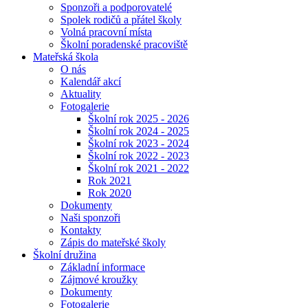
Sponzoři a podporovatelé
Spolek rodičů a přátel školy
Volná pracovní místa
Školní poradenské pracoviště
Mateřská škola
O nás
Kalendář akcí
Aktuality
Fotogalerie
Školní rok 2025 - 2026
Školní rok 2024 - 2025
Školní rok 2023 - 2024
Školní rok 2022 - 2023
Školní rok 2021 - 2022
Rok 2021
Rok 2020
Dokumenty
Naši sponzoři
Kontakty
Zápis do mateřské školy
Školní družina
Základní informace
Zájmové kroužky
Dokumenty
Fotogalerie