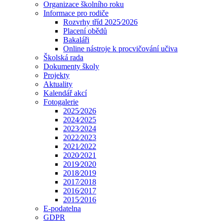
Organizace školního roku
Informace pro rodiče
Rozvrhy tříd 2025⁄2026
Placení obědů
Bakaláři
Online nástroje k procvičování učiva
Školská rada
Dokumenty školy
Projekty
Aktuality
Kalendář akcí
Fotogalerie
2025⁄2026
2024⁄2025
2023⁄2024
2022⁄2023
2021⁄2022
2020⁄2021
2019⁄2020
2018⁄2019
2017⁄2018
2016⁄2017
2015⁄2016
E-podatelna
GDPR