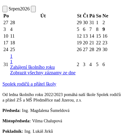
Srpen
2026
Po
Út
St
Čt
Pá
So
Ne
27
28
29
30
31
1
2
3
4
5
6
7
8
9
10
11
12
13
14
15
16
17
18
19
20
21
22
23
24
25
26
27
28
29
30
1
1
31
2
3
4
5
6
Zahájení školního roku
Zobrazit všechny záznamy ze dne
Spolek rodičů a přátel školy
Od ledna školního roku 2022/2023 pomáhá naší škole Spolek rodičů
a přátel ZŠ a MŠ Předměřice nad Jizerou, z.s.
Předseda:
Ing. Magdalena Šumeldová
Místopředseda:
Vilma Chalupová
Pokladník:
Ing. Lukáš Jirků