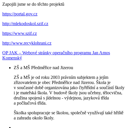
Zapojili jsme se do těchto projektů
https://portal.gov.cz
http://mlekodoskol.szif.cz
https://www.szif.cz
http://www.recyklohrani.cz
OP JAK – Webové stránky operačního programu Jan Amos
Komenský
ZŠ a MŠ Předměřice nad Jizerou
ZŠ a MŠ je od roku 2003 právním subjektem a jejím
zřizovatelem je obec Předměřice nad Jizerou. Škola je
v současné době organizována jako čtyřtřídní a součástí školy
i je mateřská škola. V budově školy jsou učebny, tělocvična,
družina spojená s jídelnou - výdejnou, jazyková třída
a počítačová třída.
Školka spolupracuje se školou, společně využívají také hřiště
a zahradu okolo školy.