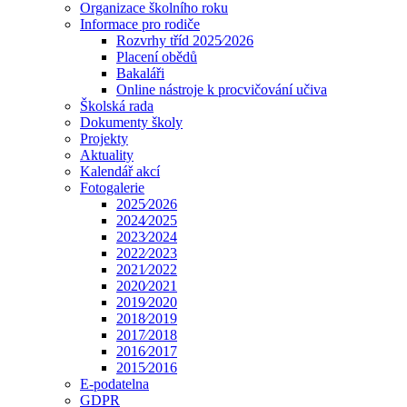
Organizace školního roku
Informace pro rodiče
Rozvrhy tříd 2025⁄2026
Placení obědů
Bakaláři
Online nástroje k procvičování učiva
Školská rada
Dokumenty školy
Projekty
Aktuality
Kalendář akcí
Fotogalerie
2025⁄2026
2024⁄2025
2023⁄2024
2022⁄2023
2021⁄2022
2020⁄2021
2019⁄2020
2018⁄2019
2017⁄2018
2016⁄2017
2015⁄2016
E-podatelna
GDPR