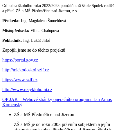
Od ledna školního roku 2022/2023 pomáhá naší škole Spolek rodičů
a přátel ZŠ a MŠ Předměřice nad Jizerou, z.s.
Předseda:
Ing. Magdalena Šumeldová
Místopředseda:
Vilma Chalupová
Pokladník:
Ing. Lukáš Jirků
Zapojili jsme se do těchto projektů
https://portal.gov.cz
http://mlekodoskol.szif.cz
https://www.szif.cz
http://www.recyklohrani.cz
OP JAK – Webové stránky operačního programu Jan Amos
Komenský
ZŠ a MŠ Předměřice nad Jizerou
ZŠ a MŠ je od roku 2003 právním subjektem a jejím
zřizovatelem je obec Předměřice nad Jizerou. Škola je