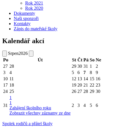
Rok 2021
Rok 2020
Dokumenty
Naši sponzoři
Kontakty
Zápis do mateřské školy
Kalendář akcí
Srpen
2026
Po
Út
St
Čt
Pá
So
Ne
27
28
29
30
31
1
2
3
4
5
6
7
8
9
10
11
12
13
14
15
16
17
18
19
20
21
22
23
24
25
26
27
28
29
30
1
1
31
2
3
4
5
6
Zahájení školního roku
Zobrazit všechny záznamy ze dne
Spolek rodičů a přátel školy