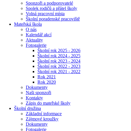
Sponzoři a podporovatelé
Spolek rodičů a přátel školy
Volná pracovní místa
Školní poradenské pracoviště
Mateřská škola
O nás
Kalendář akcí
Aktuality
Fotogalerie
Školní rok 2025 - 2026
Školní rok 2024 - 2025
Školní rok 2023 - 2024
Školní rok 2022 - 2023
Školní rok 2021 - 2022
Rok 2021
Rok 2020
Dokumenty
Naši sponzoři
Kontakty
Zápis do mateřské školy
Školní družina
Základní informace
Zájmové kroužky
Dokumenty
Fotogalerie