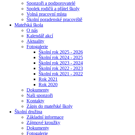
Sponzoři a podporovatelé
Spolek rodičů a přátel školy
Volná pracovní místa
Školní poradenské pracoviště
Mateřská škola
O nás
Kalendář akcí
Aktuality
Fotogalerie
Školní rok 2025 - 2026
Školní rok 2024 - 2025
Školní rok 2023 - 2024
Školní rok 2022 - 2023
Školní rok 2021 - 2022
Rok 2021
Rok 2020
Dokumenty
Naši sponzoři
Kontakty
Zápis do mateřské školy
Školní družina
Základní informace
Zájmové kroužky
Dokumenty
Fotogalerie