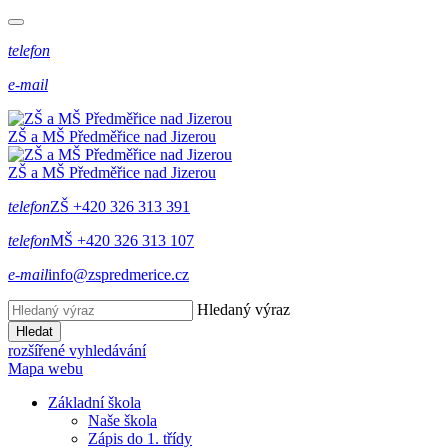
telefon
e-mail
ZŠ a MŠ Předměřice
nad
Jizerou
ZŠ a MŠ Předměřice
nad
Jizerou
telefon
ZŠ +420 326 313 391
telefon
MŠ +420 326 313 107
e-mail
info@zspredmerice.cz
Hledaný výraz
Hledat
rozšířené vyhledávání
Mapa webu
Základní škola
Naše škola
Zápis do 1. třídy