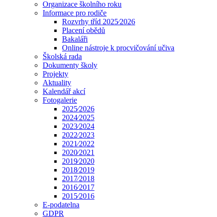
Organizace školního roku
Informace pro rodiče
Rozvrhy tříd 2025⁄2026
Placení obědů
Bakaláři
Online nástroje k procvičování učiva
Školská rada
Dokumenty školy
Projekty
Aktuality
Kalendář akcí
Fotogalerie
2025⁄2026
2024⁄2025
2023⁄2024
2022⁄2023
2021⁄2022
2020⁄2021
2019⁄2020
2018⁄2019
2017⁄2018
2016⁄2017
2015⁄2016
E-podatelna
GDPR