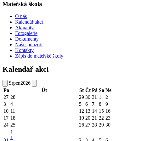
Mateřská škola
O nás
Kalendář akcí
Aktuality
Fotogalerie
Dokumenty
Naši sponzoři
Kontakty
Zápis do mateřské školy
Kalendář akcí
Srpen
2026
Po
Út
St
Čt
Pá
So
Ne
27
28
29
30
31
1
2
3
4
5
6
7
8
9
10
11
12
13
14
15
16
17
18
19
20
21
22
23
24
25
26
27
28
29
30
1
1
31
2
3
4
5
6