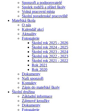
Sponzoři a podporovatelé
Spolek rodičů a přátel školy
Volná pracovní místa
Školní poradenské pracoviště
Mateřská škola
O nás
Kalendář akcí
Aktuality
Fotogalerie
Školní rok 2025 - 2026
Školní rok 2024 - 2025
Školní rok 2023 - 2024
Školní rok 2022 - 2023
Školní rok 2021 - 2022
Rok 2021
Rok 2020
Dokumenty
Naši sponzoři
Kontakty
Zápis do mateřské školy
Školní družina
Základní informace
Zájmové kroužky
Dokumenty
Fotogalerie