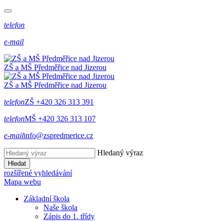
telefon
e-mail
ZŠ a MŠ Předměřice
nad
Jizerou
ZŠ a MŠ Předměřice
nad
Jizerou
telefon
ZŠ +420 326 313 391
telefon
MŠ +420 326 313 107
e-mail
info@zspredmerice.cz
Hledaný výraz
Hledat
rozšířené vyhledávání
Mapa webu
Základní škola
Naše škola
Zápis do 1. třídy