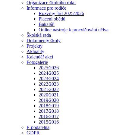
Organizace školního roku
Informace pro rodiče
Rozvrhy tříd 2025⁄2026
Placení obědů
Bakaláři
Online nástroje k procvičování učiva
Školská rada
Dokumenty školy
Projekty
Aktuality
Kalendář akcí
Fotogalerie
2025⁄2026
2024⁄2025
2023⁄2024
2022⁄2023
2021⁄2022
2020⁄2021
2019⁄2020
2018⁄2019
2017⁄2018
2016⁄2017
2015⁄2016
E-podatelna
GDPR