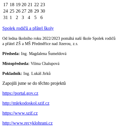
17
18
19
20
21
22
23
24
25
26
27
28
29
30
31
1
2
3
4
5
6
Spolek rodičů a přátel školy
Od ledna školního roku 2022/2023 pomáhá naší škole Spolek rodičů
a přátel ZŠ a MŠ Předměřice nad Jizerou, z.s.
Předseda:
Ing. Magdalena Šumeldová
Místopředseda:
Vilma Chalupová
Pokladník:
Ing. Lukáš Jirků
Zapojili jsme se do těchto projektů
https://portal.gov.cz
http://mlekodoskol.szif.cz
https://www.szif.cz
http://www.recyklohrani.cz