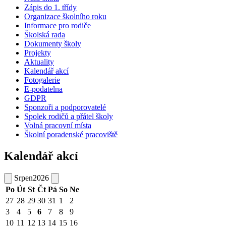
Zápis do 1. třídy
Organizace školního roku
Informace pro rodiče
Školská rada
Dokumenty školy
Projekty
Aktuality
Kalendář akcí
Fotogalerie
E-podatelna
GDPR
Sponzoři a podporovatelé
Spolek rodičů a přátel školy
Volná pracovní místa
Školní poradenské pracoviště
Kalendář akcí
Srpen
2026
Po
Út
St
Čt
Pá
So
Ne
27
28
29
30
31
1
2
3
4
5
6
7
8
9
10
11
12
13
14
15
16