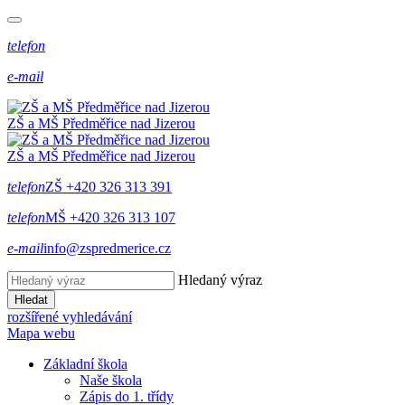
telefon
e-mail
ZŠ a MŠ Předměřice
nad
Jizerou
ZŠ a MŠ Předměřice
nad
Jizerou
telefon
ZŠ +420 326 313 391
telefon
MŠ +420 326 313 107
e-mail
info@zspredmerice.cz
Hledaný výraz
Hledat
rozšířené vyhledávání
Mapa webu
Základní škola
Naše škola
Zápis do 1. třídy