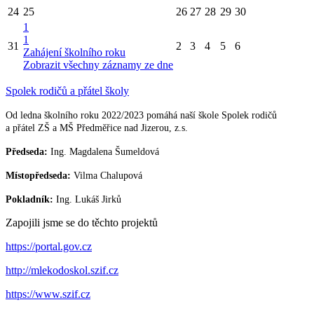
24
25
26
27
28
29
30
1
1
31
2
3
4
5
6
Zahájení školního roku
Zobrazit všechny záznamy ze dne
Spolek rodičů a přátel školy
Od ledna školního roku 2022/2023 pomáhá naší škole Spolek rodičů
a přátel ZŠ a MŠ Předměřice nad Jizerou, z.s.
Předseda:
Ing. Magdalena Šumeldová
Místopředseda:
Vilma Chalupová
Pokladník:
Ing. Lukáš Jirků
Zapojili jsme se do těchto projektů
https://portal.gov.cz
http://mlekodoskol.szif.cz
https://www.szif.cz