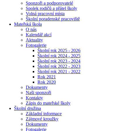
Sponzoři a podporovatelé
Spolek rodičů a přátel školy
Volná pracovní místa
Školní poradenské pracoviště
Mateřská škola
O nás
Kalendář akcí
Aktuality
Fotogalerie
Školní rok 2025 - 2026
Školní rok 2024 - 2025
Školní rok 2023 - 2024
Školní rok 2022 - 2023
Školní rok 2021 - 2022
Rok 2021
Rok 2020
Dokumenty
Naši sponzoři
Kontakty
Zápis do mateřské školy
Školní družina
Základní informace
Zájmové kroužky
Dokumenty
Fotogalerie