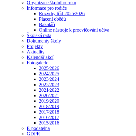
Organizace školního roku
Informace pro rodiče
Rozvrhy tříd 2025⁄2026
Placení obědů
Bakaláři
Online nástroje k procvičování učiva
Školská rada
Dokumenty školy
Projekty
Aktuality
Kalendář akcí
Fotogalerie
2025⁄2026
2024⁄2025
2023⁄2024
2022⁄2023
2021⁄2022
2020⁄2021
2019⁄2020
2018⁄2019
2017⁄2018
2016⁄2017
2015⁄2016
E-podatelna
GDPR