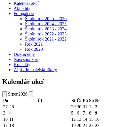
Kalendář akcí
Aktuality
Fotogalerie
Školní rok 2025 - 2026
Školní rok 2024 - 2025
Školní rok 2023 - 2024
Školní rok 2022 - 2023
Školní rok 2021 - 2022
Rok 2021
Rok 2020
Dokumenty
Naši sponzoři
Kontakty
Zápis do mateřské školy
Kalendář akcí
Srpen
2026
Po
Út
St
Čt
Pá
So
Ne
27
28
29
30
31
1
2
3
4
5
6
7
8
9
10
11
12
13
14
15
16
17
18
19
20
21
22
23