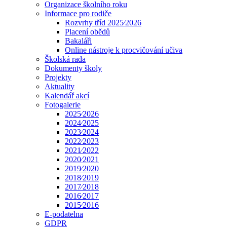
Organizace školního roku
Informace pro rodiče
Rozvrhy tříd 2025⁄2026
Placení obědů
Bakaláři
Online nástroje k procvičování učiva
Školská rada
Dokumenty školy
Projekty
Aktuality
Kalendář akcí
Fotogalerie
2025⁄2026
2024⁄2025
2023⁄2024
2022⁄2023
2021⁄2022
2020⁄2021
2019⁄2020
2018⁄2019
2017⁄2018
2016⁄2017
2015⁄2016
E-podatelna
GDPR