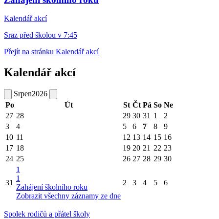
Kalendář akcí
Sraz před školou v 7:45
Přejít na stránku Kalendář akcí
Kalendář akcí
Srpen
2026
Po
Út
St
Čt
Pá
So
Ne
27
28
29
30
31
1
2
3
4
5
6
7
8
9
10
11
12
13
14
15
16
17
18
19
20
21
22
23
24
25
26
27
28
29
30
1
1
31
2
3
4
5
6
Zahájení školního roku
Zobrazit všechny záznamy ze dne
Spolek rodičů a přátel školy