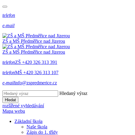
telefon
e-mail
ZŠ a MŠ Předměřice
nad
Jizerou
ZŠ a MŠ Předměřice
nad
Jizerou
telefon
ZŠ +420 326 313 391
telefon
MŠ +420 326 313 107
e-mail
info@zspredmerice.cz
Hledaný výraz
Hledat
rozšířené vyhledávání
Mapa webu
Základní škola
Naše škola
Zápis do 1. třídy