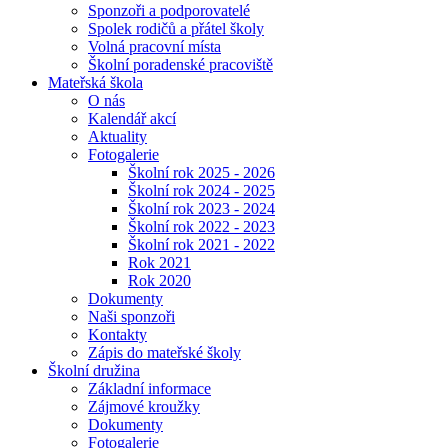
Sponzoři a podporovatelé
Spolek rodičů a přátel školy
Volná pracovní místa
Školní poradenské pracoviště
Mateřská škola
O nás
Kalendář akcí
Aktuality
Fotogalerie
Školní rok 2025 - 2026
Školní rok 2024 - 2025
Školní rok 2023 - 2024
Školní rok 2022 - 2023
Školní rok 2021 - 2022
Rok 2021
Rok 2020
Dokumenty
Naši sponzoři
Kontakty
Zápis do mateřské školy
Školní družina
Základní informace
Zájmové kroužky
Dokumenty
Fotogalerie