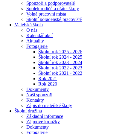
Sponzoři a podporovatelé
Spolek rodičů a přátel školy
Volná pracovní místa
Školní poradenské pracoviště
Mateřská škola
O nás
Kalendář akcí
Aktuality
Fotogalerie
Školní rok 2025 - 2026
Školní rok 2024 - 2025
Školní rok 2023 - 2024
Školní rok 2022 - 2023
Školní rok 2021 - 2022
Rok 2021
Rok 2020
Dokumenty
Naši sponzoři
Kontakty
Zápis do mateřské školy
Školní družina
Základní informace
Zájmové kroužky
Dokumenty
Fotogalerie