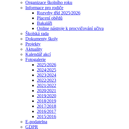
Organizace školního roku
Informace pro rodiče
Rozvrhy tříd 2025⁄2026
Placení obědů
Bakaláři
Online nástroje k procvičování učiva
Školská rada
Dokumenty školy
Projekty
Aktuality
Kalendář akcí
Fotogalerie
2025⁄2026
2024⁄2025
2023⁄2024
2022⁄2023
2021⁄2022
2020⁄2021
2019⁄2020
2018⁄2019
2017⁄2018
2016⁄2017
2015⁄2016
E-podatelna
GDPR