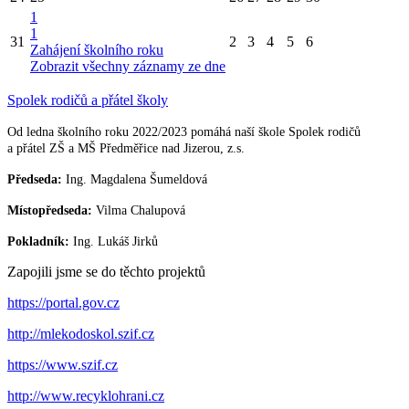
1
1
31
2
3
4
5
6
Zahájení školního roku
Zobrazit všechny záznamy ze dne
Spolek rodičů a přátel školy
Od ledna školního roku 2022/2023 pomáhá naší škole Spolek rodičů
a přátel ZŠ a MŠ Předměřice nad Jizerou, z.s.
Předseda:
Ing. Magdalena Šumeldová
Místopředseda:
Vilma Chalupová
Pokladník:
Ing. Lukáš Jirků
Zapojili jsme se do těchto projektů
https://portal.gov.cz
http://mlekodoskol.szif.cz
https://www.szif.cz
http://www.recyklohrani.cz