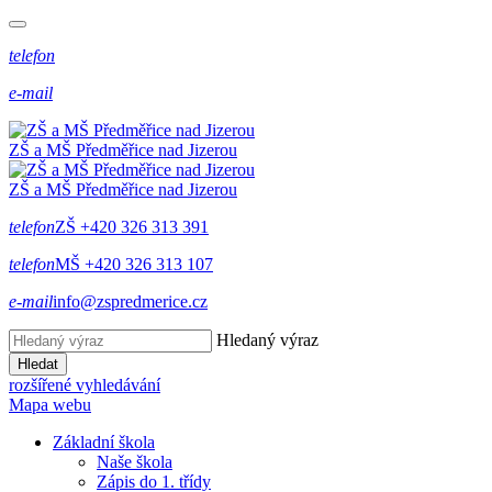
telefon
e-mail
ZŠ a MŠ Předměřice
nad
Jizerou
ZŠ a MŠ Předměřice
nad
Jizerou
telefon
ZŠ +420 326 313 391
telefon
MŠ +420 326 313 107
e-mail
info@zspredmerice.cz
Hledaný výraz
Hledat
rozšířené vyhledávání
Mapa webu
Základní škola
Naše škola
Zápis do 1. třídy