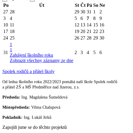
Po
Út
St
Čt
Pá
So
Ne
27
28
29
30
31
1
2
3
4
5
6
7
8
9
10
11
12
13
14
15
16
17
18
19
20
21
22
23
24
25
26
27
28
29
30
1
1
31
2
3
4
5
6
Zahájení školního roku
Zobrazit všechny záznamy ze dne
Spolek rodičů a přátel školy
Od ledna školního roku 2022/2023 pomáhá naší škole Spolek rodičů
a přátel ZŠ a MŠ Předměřice nad Jizerou, z.s.
Předseda:
Ing. Magdalena Šumeldová
Místopředseda:
Vilma Chalupová
Pokladník:
Ing. Lukáš Jirků
Zapojili jsme se do těchto projektů