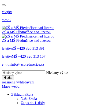
telefon
e-mail
ZŠ a MŠ Předměřice
nad
Jizerou
ZŠ a MŠ Předměřice
nad
Jizerou
telefon
ZŠ +420 326 313 391
telefon
MŠ +420 326 313 107
e-mail
info@zspredmerice.cz
Hledaný výraz
Hledat
rozšířené vyhledávání
Mapa webu
Základní škola
Naše škola
Zápis do 1. třídy