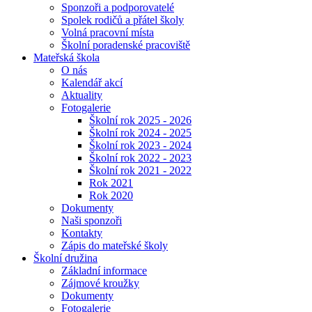
Sponzoři a podporovatelé
Spolek rodičů a přátel školy
Volná pracovní místa
Školní poradenské pracoviště
Mateřská škola
O nás
Kalendář akcí
Aktuality
Fotogalerie
Školní rok 2025 - 2026
Školní rok 2024 - 2025
Školní rok 2023 - 2024
Školní rok 2022 - 2023
Školní rok 2021 - 2022
Rok 2021
Rok 2020
Dokumenty
Naši sponzoři
Kontakty
Zápis do mateřské školy
Školní družina
Základní informace
Zájmové kroužky
Dokumenty
Fotogalerie