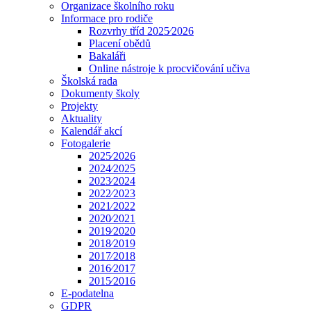
Organizace školního roku
Informace pro rodiče
Rozvrhy tříd 2025⁄2026
Placení obědů
Bakaláři
Online nástroje k procvičování učiva
Školská rada
Dokumenty školy
Projekty
Aktuality
Kalendář akcí
Fotogalerie
2025⁄2026
2024⁄2025
2023⁄2024
2022⁄2023
2021⁄2022
2020⁄2021
2019⁄2020
2018⁄2019
2017⁄2018
2016⁄2017
2015⁄2016
E-podatelna
GDPR