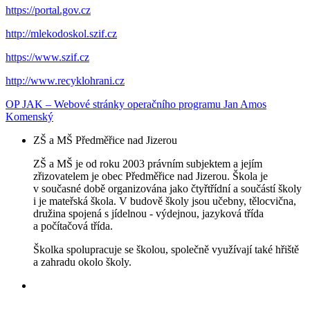
https://portal.gov.cz
http://mlekodoskol.szif.cz
https://www.szif.cz
http://www.recyklohrani.cz
OP JAK – Webové stránky operačního programu Jan Amos
Komenský
ZŠ a MŠ Předměřice nad Jizerou
ZŠ a MŠ je od roku 2003 právním subjektem a jejím
zřizovatelem je obec Předměřice nad Jizerou. Škola je
v současné době organizována jako čtyřtřídní a součástí školy
i je mateřská škola. V budově školy jsou učebny, tělocvična,
družina spojená s jídelnou - výdejnou, jazyková třída
a počítačová třída.
Školka spolupracuje se školou, společně využívají také hřiště
a zahradu okolo školy.