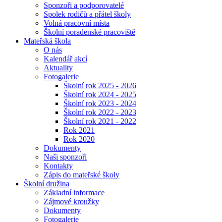
Sponzoři a podporovatelé
Spolek rodičů a přátel školy
Volná pracovní místa
Školní poradenské pracoviště
Mateřská škola
O nás
Kalendář akcí
Aktuality
Fotogalerie
Školní rok 2025 - 2026
Školní rok 2024 - 2025
Školní rok 2023 - 2024
Školní rok 2022 - 2023
Školní rok 2021 - 2022
Rok 2021
Rok 2020
Dokumenty
Naši sponzoři
Kontakty
Zápis do mateřské školy
Školní družina
Základní informace
Zájmové kroužky
Dokumenty
Fotogalerie