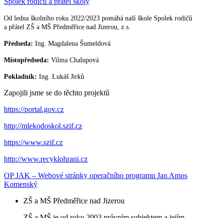
Spolek rodičů a přátel školy
Od ledna školního roku 2022/2023 pomáhá naší škole Spolek rodičů
a přátel ZŠ a MŠ Předměřice nad Jizerou, z.s.
Předseda:
Ing. Magdalena Šumeldová
Místopředseda:
Vilma Chalupová
Pokladník:
Ing. Lukáš Jirků
Zapojili jsme se do těchto projektů
https://portal.gov.cz
http://mlekodoskol.szif.cz
https://www.szif.cz
http://www.recyklohrani.cz
OP JAK – Webové stránky operačního programu Jan Amos
Komenský
ZŠ a MŠ Předměřice nad Jizerou
ZŠ a MŠ je od roku 2003 právním subjektem a jejím