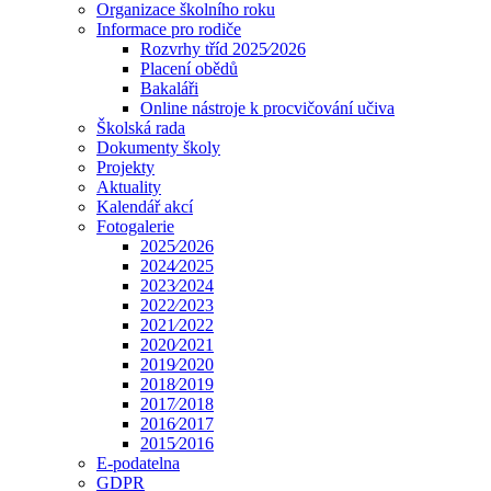
Organizace školního roku
Informace pro rodiče
Rozvrhy tříd 2025⁄2026
Placení obědů
Bakaláři
Online nástroje k procvičování učiva
Školská rada
Dokumenty školy
Projekty
Aktuality
Kalendář akcí
Fotogalerie
2025⁄2026
2024⁄2025
2023⁄2024
2022⁄2023
2021⁄2022
2020⁄2021
2019⁄2020
2018⁄2019
2017⁄2018
2016⁄2017
2015⁄2016
E-podatelna
GDPR