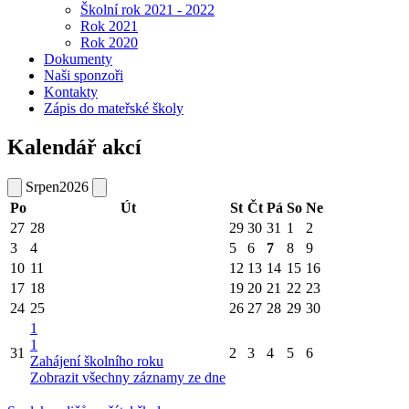
Školní rok 2021 - 2022
Rok 2021
Rok 2020
Dokumenty
Naši sponzoři
Kontakty
Zápis do mateřské školy
Kalendář akcí
Srpen
2026
Po
Út
St
Čt
Pá
So
Ne
27
28
29
30
31
1
2
3
4
5
6
7
8
9
10
11
12
13
14
15
16
17
18
19
20
21
22
23
24
25
26
27
28
29
30
1
1
31
2
3
4
5
6
Zahájení školního roku
Zobrazit všechny záznamy ze dne