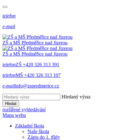
telefon
e-mail
ZŠ a MŠ Předměřice
nad
Jizerou
ZŠ a MŠ Předměřice
nad
Jizerou
telefon
ZŠ +420 326 313 391
telefon
MŠ +420 326 313 107
e-mail
info@zspredmerice.cz
Hledaný výraz
Hledat
rozšířené vyhledávání
Mapa webu
Základní škola
Naše škola
Zápis do 1. třídy