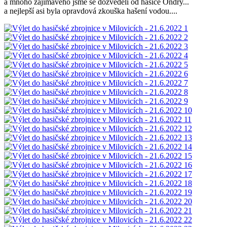
a mnoho zajímavého jsme se dozvěděli od hasiče Ondry...
a nejlepší asi byla opravdová zkouška hašení vodou....