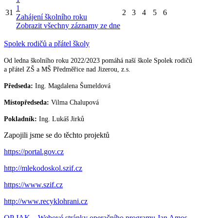
1
31
2
3
4
5
6
Zahájení školního roku
Zobrazit všechny záznamy ze dne
Spolek rodičů a přátel školy
Od ledna školního roku 2022/2023 pomáhá naší škole Spolek rodičů
a přátel ZŠ a MŠ Předměřice nad Jizerou, z.s.
Předseda:
Ing. Magdalena Šumeldová
Místopředseda:
Vilma Chalupová
Pokladník:
Ing. Lukáš Jirků
Zapojili jsme se do těchto projektů
https://portal.gov.cz
http://mlekodoskol.szif.cz
https://www.szif.cz
http://www.recyklohrani.cz
OP JAK – Webové stránky operačního programu Jan Amos