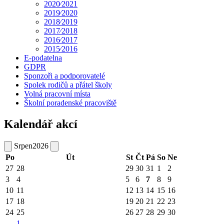
2020⁄2021
2019⁄2020
2018⁄2019
2017⁄2018
2016⁄2017
2015⁄2016
E-podatelna
GDPR
Sponzoři a podporovatelé
Spolek rodičů a přátel školy
Volná pracovní místa
Školní poradenské pracoviště
Kalendář akcí
Srpen
2026
Po
Út
St
Čt
Pá
So
Ne
27
28
29
30
31
1
2
3
4
5
6
7
8
9
10
11
12
13
14
15
16
17
18
19
20
21
22
23
24
25
26
27
28
29
30
1