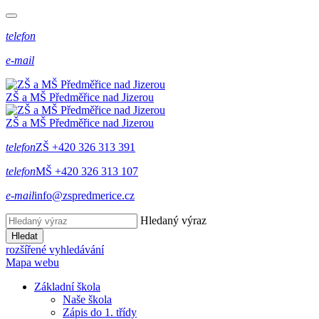
telefon
e-mail
ZŠ a MŠ Předměřice
nad
Jizerou
ZŠ a MŠ Předměřice
nad
Jizerou
telefon
ZŠ +420 326 313 391
telefon
MŠ +420 326 313 107
e-mail
info@zspredmerice.cz
Hledaný výraz
Hledat
rozšířené vyhledávání
Mapa webu
Základní škola
Naše škola
Zápis do 1. třídy