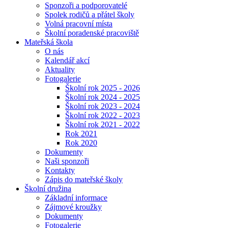
Sponzoři a podporovatelé
Spolek rodičů a přátel školy
Volná pracovní místa
Školní poradenské pracoviště
Mateřská škola
O nás
Kalendář akcí
Aktuality
Fotogalerie
Školní rok 2025 - 2026
Školní rok 2024 - 2025
Školní rok 2023 - 2024
Školní rok 2022 - 2023
Školní rok 2021 - 2022
Rok 2021
Rok 2020
Dokumenty
Naši sponzoři
Kontakty
Zápis do mateřské školy
Školní družina
Základní informace
Zájmové kroužky
Dokumenty
Fotogalerie