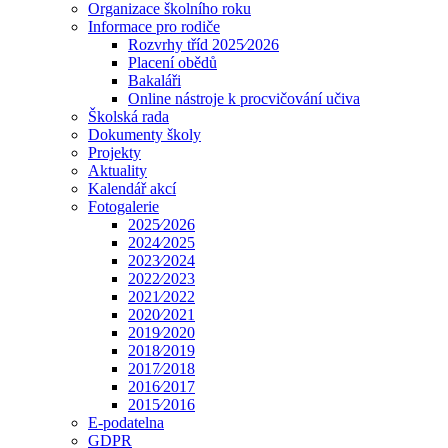
Organizace školního roku
Informace pro rodiče
Rozvrhy tříd 2025⁄2026
Placení obědů
Bakaláři
Online nástroje k procvičování učiva
Školská rada
Dokumenty školy
Projekty
Aktuality
Kalendář akcí
Fotogalerie
2025⁄2026
2024⁄2025
2023⁄2024
2022⁄2023
2021⁄2022
2020⁄2021
2019⁄2020
2018⁄2019
2017⁄2018
2016⁄2017
2015⁄2016
E-podatelna
GDPR