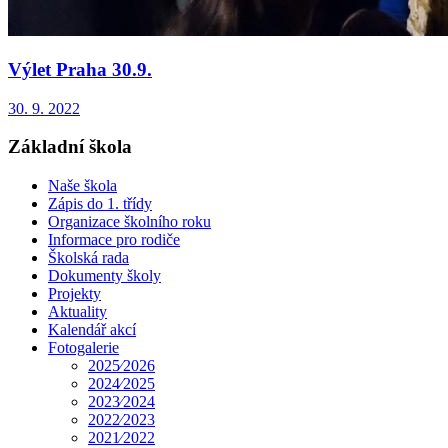
Výlet Praha 30.9.
30. 9. 2022
Základní škola
Naše škola
Zápis do 1. třídy
Organizace školního roku
Informace pro rodiče
Školská rada
Dokumenty školy
Projekty
Aktuality
Kalendář akcí
Fotogalerie
2025⁄2026
2024⁄2025
2023⁄2024
2022⁄2023
2021⁄2022