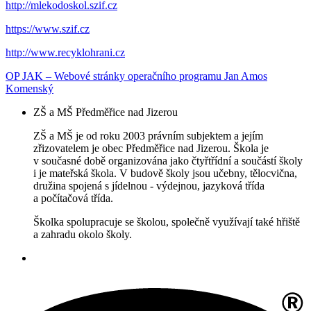
http://mlekodoskol.szif.cz
https://www.szif.cz
http://www.recyklohrani.cz
OP JAK – Webové stránky operačního programu Jan Amos
Komenský
ZŠ a MŠ Předměřice nad Jizerou
ZŠ a MŠ je od roku 2003 právním subjektem a jejím
zřizovatelem je obec Předměřice nad Jizerou. Škola je
v současné době organizována jako čtyřtřídní a součástí školy
i je mateřská škola. V budově školy jsou učebny, tělocvična,
družina spojená s jídelnou - výdejnou, jazyková třída
a počítačová třída.
Školka spolupracuje se školou, společně využívají také hřiště
a zahradu okolo školy.