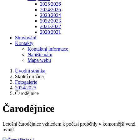
2025⁄2026
2024⁄2025
2023⁄2024
2022⁄2023
2021⁄2022
2020⁄2021
Stravování
Kontakty
Kontaktní informace
Napište nám
Mapa webu
Úvodní stránka
Školní družina
Fotogalerie
2024/2025
Čarodějnice
Čarodějnice
Letošní čarodějnice vzhledem k počasí proběhly v komornější verzi
uvnitř.