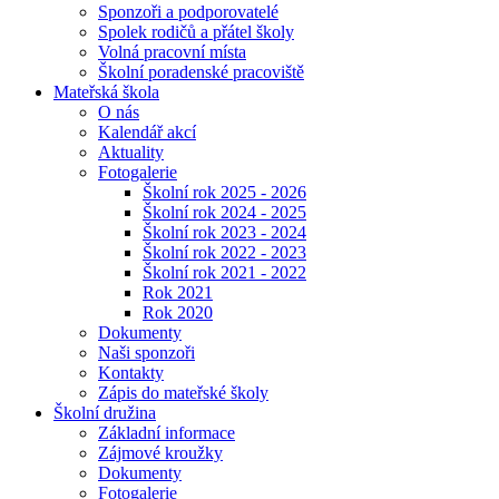
Sponzoři a podporovatelé
Spolek rodičů a přátel školy
Volná pracovní místa
Školní poradenské pracoviště
Mateřská škola
O nás
Kalendář akcí
Aktuality
Fotogalerie
Školní rok 2025 - 2026
Školní rok 2024 - 2025
Školní rok 2023 - 2024
Školní rok 2022 - 2023
Školní rok 2021 - 2022
Rok 2021
Rok 2020
Dokumenty
Naši sponzoři
Kontakty
Zápis do mateřské školy
Školní družina
Základní informace
Zájmové kroužky
Dokumenty
Fotogalerie