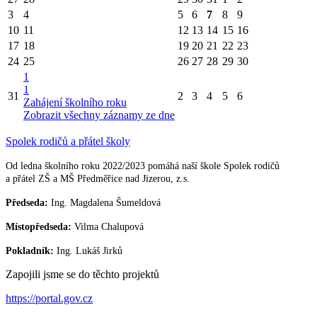
3
4
5
6
7
8
9
10
11
12
13
14
15
16
17
18
19
20
21
22
23
24
25
26
27
28
29
30
1
1
31
2
3
4
5
6
Zahájení školního roku
Zobrazit všechny záznamy ze dne
Spolek rodičů a přátel školy
Od ledna školního roku 2022/2023 pomáhá naší škole Spolek rodičů
a přátel ZŠ a MŠ Předměřice nad Jizerou, z.s.
Předseda:
Ing. Magdalena Šumeldová
Místopředseda:
Vilma Chalupová
Pokladník:
Ing. Lukáš Jirků
Zapojili jsme se do těchto projektů
https://portal.gov.cz