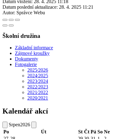
Datum vložení:
28. 4. 2025 11:18
Datum poslední aktualizace:
28. 4. 2025 11:21
Autor:
Správce Webu
Školní družina
Základní informace
Zájmové kroužky
Dokumenty
Fotogalerie
2025⁄2026
2024⁄2025
2023⁄2024
2022⁄2023
2021⁄2022
2020⁄2021
Kalendář akcí
Srpen
2026
Po
Út
St
Čt
Pá
So
Ne
27
28
29
30
31
1
2