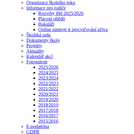
Organizace školního roku
Informace pro rodiče
Rozvrhy tříd 2025⁄2026
Placení obědů
Bakaláři
Online nástroje k procvičování učiva
Školská rada
Dokumenty školy
Projekty
Aktuality
Kalendář akcí
Fotogalerie
2025⁄2026
2024⁄2025
2023⁄2024
2022⁄2023
2021⁄2022
2020⁄2021
2019⁄2020
2018⁄2019
2017⁄2018
2016⁄2017
2015⁄2016
E-podatelna
GDPR