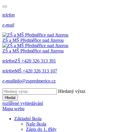
telefon
e-mail
ZŠ a MŠ Předměřice
nad
Jizerou
ZŠ a MŠ Předměřice
nad
Jizerou
telefon
ZŠ +420 326 313 391
telefon
MŠ +420 326 313 107
e-mail
info@zspredmerice.cz
Hledaný výraz
Hledat
rozšířené vyhledávání
Mapa webu
Základní škola
Naše škola
Zápis do 1. třídy