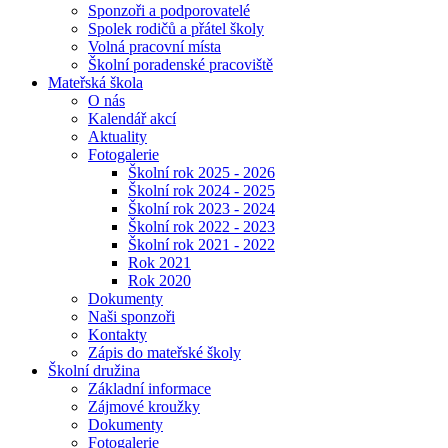
Sponzoři a podporovatelé
Spolek rodičů a přátel školy
Volná pracovní místa
Školní poradenské pracoviště
Mateřská škola
O nás
Kalendář akcí
Aktuality
Fotogalerie
Školní rok 2025 - 2026
Školní rok 2024 - 2025
Školní rok 2023 - 2024
Školní rok 2022 - 2023
Školní rok 2021 - 2022
Rok 2021
Rok 2020
Dokumenty
Naši sponzoři
Kontakty
Zápis do mateřské školy
Školní družina
Základní informace
Zájmové kroužky
Dokumenty
Fotogalerie