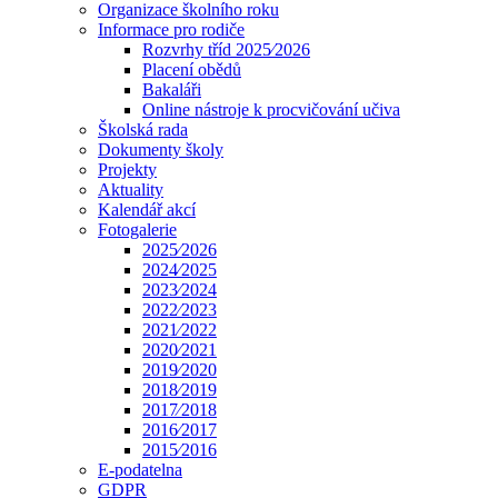
Organizace školního roku
Informace pro rodiče
Rozvrhy tříd 2025⁄2026
Placení obědů
Bakaláři
Online nástroje k procvičování učiva
Školská rada
Dokumenty školy
Projekty
Aktuality
Kalendář akcí
Fotogalerie
2025⁄2026
2024⁄2025
2023⁄2024
2022⁄2023
2021⁄2022
2020⁄2021
2019⁄2020
2018⁄2019
2017⁄2018
2016⁄2017
2015⁄2016
E-podatelna
GDPR