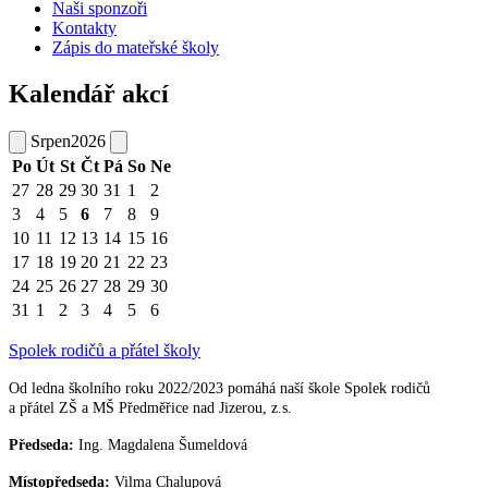
Naši sponzoři
Kontakty
Zápis do mateřské školy
Kalendář akcí
Srpen
2026
Po
Út
St
Čt
Pá
So
Ne
27
28
29
30
31
1
2
3
4
5
6
7
8
9
10
11
12
13
14
15
16
17
18
19
20
21
22
23
24
25
26
27
28
29
30
31
1
2
3
4
5
6
Spolek rodičů a přátel školy
Od ledna školního roku 2022/2023 pomáhá naší škole Spolek rodičů
a přátel ZŠ a MŠ Předměřice nad Jizerou, z.s.
Předseda:
Ing. Magdalena Šumeldová
Místopředseda:
Vilma Chalupová