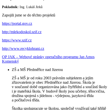
Pokladník:
Ing. Lukáš Jirků
Zapojili jsme se do těchto projektů
https://portal.gov.cz
http://mlekodoskol.szif.cz
https://www.szif.cz
http://www.recyklohrani.cz
OP JAK – Webové stránky operačního programu Jan Amos
Komenský
ZŠ a MŠ Předměřice nad Jizerou
ZŠ a MŠ je od roku 2003 právním subjektem a jejím
zřizovatelem je obec Předměřice nad Jizerou. Škola je
v současné době organizována jako čtyřtřídní a součástí školy
i je mateřská škola. V budově školy jsou učebny, tělocvična,
družina spojená s jídelnou - výdejnou, jazyková třída
a počítačová třída.
Školka spolupracuje se školou, společně využívají také hřiště