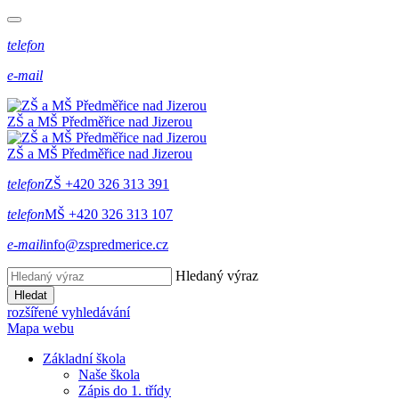
telefon
e-mail
ZŠ a MŠ Předměřice
nad
Jizerou
ZŠ a MŠ Předměřice
nad
Jizerou
telefon
ZŠ +420 326 313 391
telefon
MŠ +420 326 313 107
e-mail
info@zspredmerice.cz
Hledaný výraz
Hledat
rozšířené vyhledávání
Mapa webu
Základní škola
Naše škola
Zápis do 1. třídy